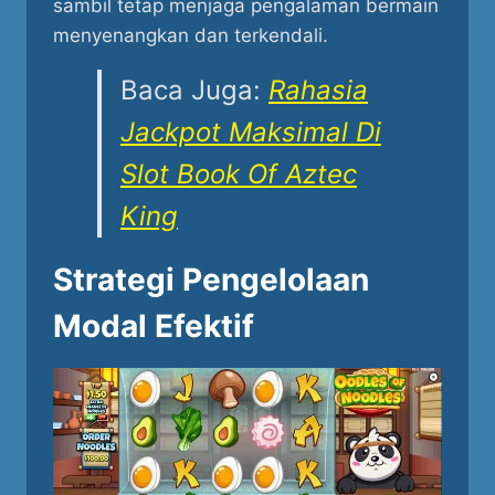
sambil tetap menjaga pengalaman bermain
menyenangkan dan terkendali.
Baca Juga:
Rahasia
Jackpot Maksimal Di
Slot Book Of Aztec
King
Strategi Pengelolaan
Modal Efektif