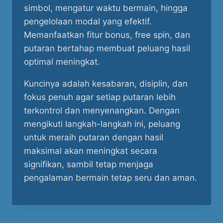
simbol, mengatur waktu bermain, hingga
pengelolaan modal yang efektif.
Memanfaatkan fitur bonus, free spin, dan
putaran bertahap membuat peluang hasil
optimal meningkat.
Kuncinya adalah kesabaran, disiplin, dan
fokus penuh agar setiap putaran lebih
terkontrol dan menyenangkan. Dengan
mengikuti langkah-langkah ini, peluang
untuk meraih putaran dengan hasil
maksimal akan meningkat secara
signifikan, sambil tetap menjaga
pengalaman bermain tetap seru dan aman.