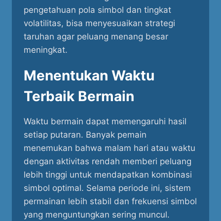
pengetahuan pola simbol dan tingkat
volatilitas, bisa menyesuaikan strategi
taruhan agar peluang menang besar
meningkat.
Menentukan Waktu
Terbaik Bermain
Waktu bermain dapat memengaruhi hasil
setiap putaran. Banyak pemain
menemukan bahwa malam hari atau waktu
dengan aktivitas rendah memberi peluang
lebih tinggi untuk mendapatkan kombinasi
simbol optimal. Selama periode ini, sistem
permainan lebih stabil dan frekuensi simbol
yang menguntungkan sering muncul.