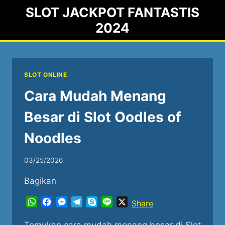
Skip
SLOT JACKPOT FANTASTIS
to
2024
content
SLOT ONLINE
Cara Mudah Menang
Besar di Slot Oodles of
Noodles
03/25/2026
Bagikan
WhatsApp
Facebook
Messenger
Telegram
Skype
Line
X
Share