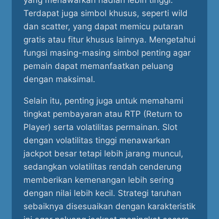
Terdapat juga simbol khusus, seperti wild
dan scatter, yang dapat memicu putaran
gratis atau fitur khusus lainnya. Mengetahui
fungsi masing-masing simbol penting agar
pemain dapat memanfaatkan peluang
dengan maksimal.
Selain itu, penting juga untuk memahami
tingkat pembayaran atau RTP (Return to
Player) serta volatilitas permainan. Slot
dengan volatilitas tinggi menawarkan
jackpot besar tetapi lebih jarang muncul,
sedangkan volatilitas rendah cenderung
memberikan kemenangan lebih sering
dengan nilai lebih kecil. Strategi taruhan
sebaiknya disesuaikan dengan karakteristik