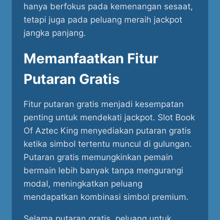
hanya berfokus pada kemenangan sesaat,
tetapi juga pada peluang meraih jackpot
jangka panjang.
Memanfaatkan Fitur
Putaran Gratis
Fitur putaran gratis menjadi kesempatan
penting untuk mendekati jackpot. Slot Book
Of Aztec King menyediakan putaran gratis
ketika simbol tertentu muncul di gulungan.
Putaran gratis memungkinkan pemain
bermain lebih banyak tanpa mengurangi
modal, meningkatkan peluang
mendapatkan kombinasi simbol premium.
Selama putaran gratis, peluang untuk