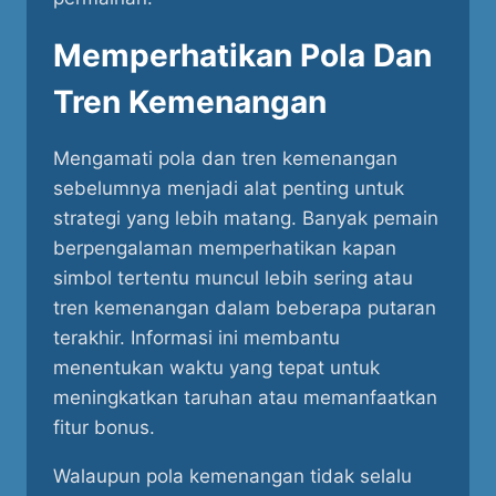
Memperhatikan Pola Dan
Tren Kemenangan
Mengamati pola dan tren kemenangan
sebelumnya menjadi alat penting untuk
strategi yang lebih matang. Banyak pemain
berpengalaman memperhatikan kapan
simbol tertentu muncul lebih sering atau
tren kemenangan dalam beberapa putaran
terakhir. Informasi ini membantu
menentukan waktu yang tepat untuk
meningkatkan taruhan atau memanfaatkan
fitur bonus.
Walaupun pola kemenangan tidak selalu