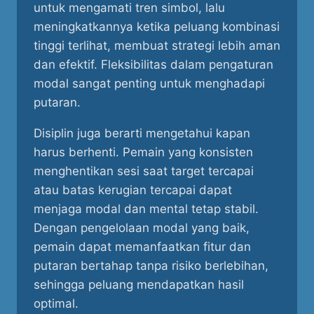
untuk mengamati tren simbol, lalu
meningkatkannya ketika peluang kombinasi
tinggi terlihat, membuat strategi lebih aman
dan efektif. Fleksibilitas dalam pengaturan
modal sangat penting untuk menghadapi
putaran.
Disiplin juga berarti mengetahui kapan
harus berhenti. Pemain yang konsisten
menghentikan sesi saat target tercapai
atau batas kerugian tercapai dapat
menjaga modal dan mental tetap stabil.
Dengan pengelolaan modal yang baik,
pemain dapat memanfaatkan fitur dan
putaran bertahap tanpa risiko berlebihan,
sehingga peluang mendapatkan hasil
optimal.