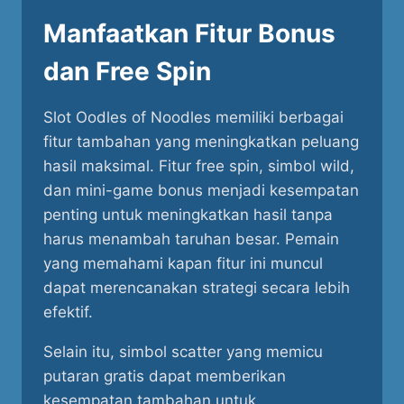
Manfaatkan Fitur Bonus
dan Free Spin
Slot Oodles of Noodles memiliki berbagai
fitur tambahan yang meningkatkan peluang
hasil maksimal. Fitur free spin, simbol wild,
dan mini-game bonus menjadi kesempatan
penting untuk meningkatkan hasil tanpa
harus menambah taruhan besar. Pemain
yang memahami kapan fitur ini muncul
dapat merencanakan strategi secara lebih
efektif.
Selain itu, simbol scatter yang memicu
putaran gratis dapat memberikan
kesempatan tambahan untuk