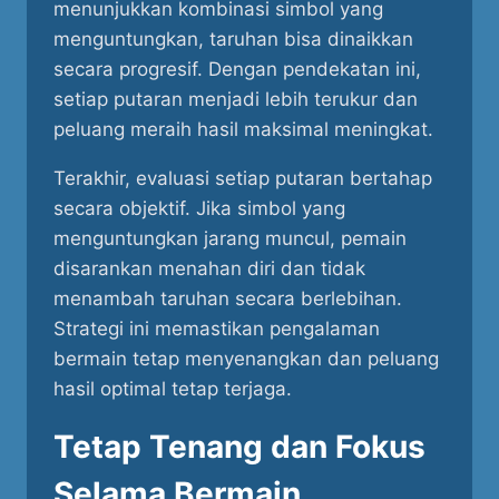
menunjukkan kombinasi simbol yang
menguntungkan, taruhan bisa dinaikkan
secara progresif. Dengan pendekatan ini,
setiap putaran menjadi lebih terukur dan
peluang meraih hasil maksimal meningkat.
Terakhir, evaluasi setiap putaran bertahap
secara objektif. Jika simbol yang
menguntungkan jarang muncul, pemain
disarankan menahan diri dan tidak
menambah taruhan secara berlebihan.
Strategi ini memastikan pengalaman
bermain tetap menyenangkan dan peluang
hasil optimal tetap terjaga.
Tetap Tenang dan Fokus
Selama Bermain