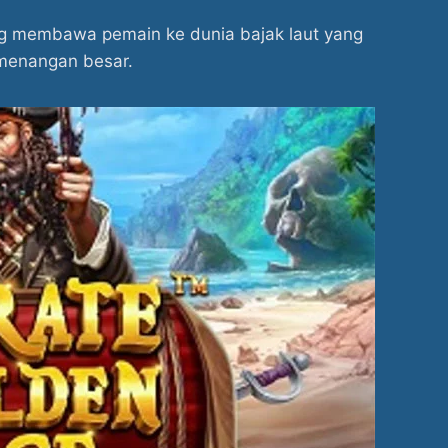
g membawa pemain ke dunia bajak laut yang
emenangan besar.