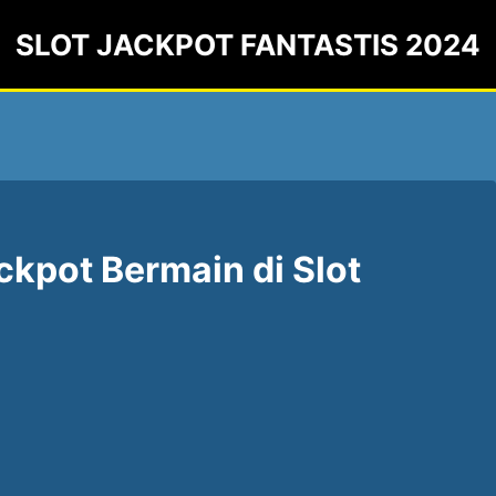
SLOT JACKPOT FANTASTIS 2024
ckpot Bermain di Slot