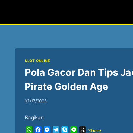
Skip
to
content
SLOT ONLINE
Pola Gacor Dan Tips Ja
Pirate Golden Age
07/17/2025
Bagikan
W
F
M
T
S
L
X
Share