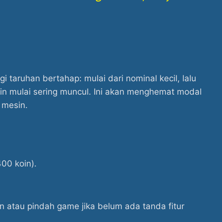
 taruhan bertahap: mulai dari nominal kecil, lalu
oin mulai sering muncul. Ini akan menghemat modal
 mesin.
00 koin).
n atau pindah game jika belum ada tanda fitur