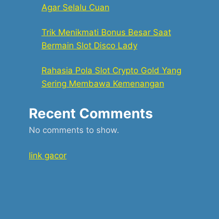
Agar Selalu Cuan
Trik Menikmati Bonus Besar Saat
Bermain Slot Disco Lady
Rahasia Pola Slot Crypto Gold Yang
Sering Membawa Kemenangan
Recent Comments
No comments to show.
link gacor