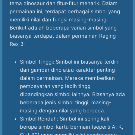
tema dinosaur dan fitur-fitur menarik. Dalam
permainan ini, terdapat berbagai simbol yang
memiliki nilai dan fungsi masing-masing.
Berikut adalah beberapa varian simbol yang
biasanya terdapat dalam permainan Raging
Rex 3:
Simbol Tinggi: Simbol ini biasanya terdiri
dari gambar dino atau karakter penting
dalam permainan. Mereka memberikan
pembayaran yang lebih tinggi
dibandingkan simbol lainnya. Biasanya ada
beberapa jenis simbol tinggi, masing-
masing dengan nilai yang berbeda.
Simbol Rendah: Simbol ini sering kali
berupa simbol kartu bermain (seperti A, K,