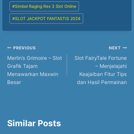
#
Simbol Raging Rex 3 Slot Online
#
SLOT JACKPOT FANTASTIS 2024
Post
PREVIOUS
NEXT
Merlin’s Grimoire – Slot
Slot FairyTale Fortune
navigation
Grafik Tajam
– Menjelajahi
Menawarkan Maxwin
Keajaiban Fitur Tips
Besar
dan Hasil Permainan
Similar Posts