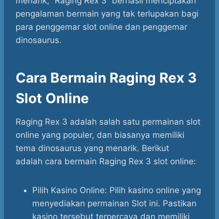
menarik, “Raging Rex 3” berhasil menciptakan
pengalaman bermain yang tak terlupakan bagi
para penggemar slot online dan penggemar
dinosaurus.
Cara Bermain Raging Rex 3
Slot Online
Raging Rex 3 adalah salah satu permainan slot
online yang populer, dan biasanya memiliki
tema dinosaurus yang menarik. Berikut
adalah cara bermain Raging Rex 3 slot online:
Pilih Kasino Online: Pilih kasino online yang
menyediakan permainan Slot ini. Pastikan
kasino tersebut terpercaya dan memiliki