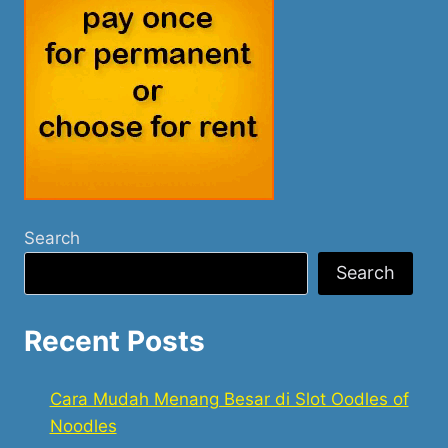
Search
Search
Recent Posts
Cara Mudah Menang Besar di Slot Oodles of
Noodles