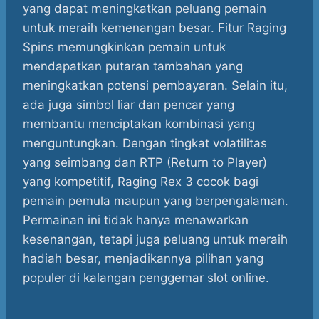
yang dapat meningkatkan peluang pemain
untuk meraih kemenangan besar. Fitur Raging
Spins memungkinkan pemain untuk
mendapatkan putaran tambahan yang
meningkatkan potensi pembayaran. Selain itu,
ada juga simbol liar dan pencar yang
membantu menciptakan kombinasi yang
menguntungkan. Dengan tingkat volatilitas
yang seimbang dan RTP (Return to Player)
yang kompetitif, Raging Rex 3 cocok bagi
pemain pemula maupun yang berpengalaman.
Permainan ini tidak hanya menawarkan
kesenangan, tetapi juga peluang untuk meraih
hadiah besar, menjadikannya pilihan yang
populer di kalangan penggemar slot online.