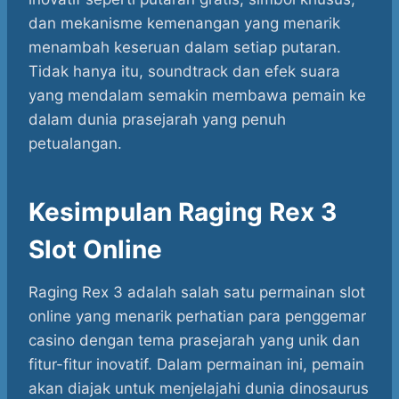
dan mekanisme kemenangan yang menarik
menambah keseruan dalam setiap putaran.
Tidak hanya itu, soundtrack dan efek suara
yang mendalam semakin membawa pemain ke
dalam dunia prasejarah yang penuh
petualangan.
Kesimpulan Raging Rex 3
Slot Online
Raging Rex 3 adalah salah satu permainan slot
online yang menarik perhatian para penggemar
casino dengan tema prasejarah yang unik dan
fitur-fitur inovatif. Dalam permainan ini, pemain
akan diajak untuk menjelajahi dunia dinosaurus