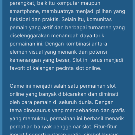
perangkat, baik itu komputer maupun
smartphone, membuatnya menjadi pilihan yang
fleksibel dan praktis. Selain itu, komunitas
pemain yang aktif dan berbagai turnamen yang
diselenggarakan menambah daya tarik
permainan ini. Dengan kombinasi antara
elemen visual yang menarik dan potensi
kemenangan yang besar, Slot ini terus menjadi
favorit di kalangan pecinta slot online.
Game ini menjadi salah satu permainan slot
online yang banyak dibicarakan dan diminati
oleh para pemain di seluruh dunia. Dengan
tema dinosaurus yang mendebarkan dan grafis
yang memukau, permainan ini berhasil menarik
perhatian banyak penggemar slot. Fitur-fitur
inovatif seperti putaran gratis, simbol khusus,