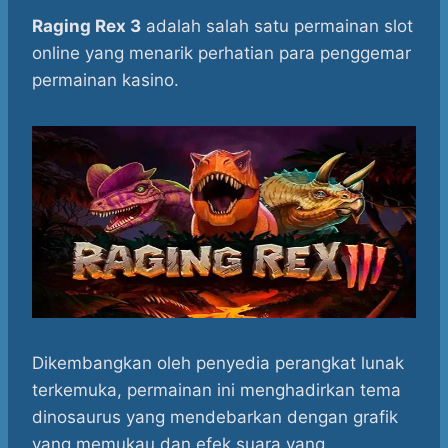
h
a
e
e
k
i
a
c
s
l
y
n
Raging Rex 3
adalah salah satu permainan slot
t
e
s
e
p
e
online yang menarik perhatian para penggemar
s
b
e
g
e
permainan kasino.
A
o
n
r
p
o
g
a
p
k
e
m
r
Dikembangkan oleh penyedia perangkat lunak
terkemuka, permainan ini menghadirkan tema
dinosaurus yang mendebarkan dengan grafik
yang memukau dan efek suara yang