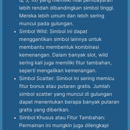
Q, J, 10) yang memiliki nilai pembayaran
lebih rendah dibandingkan simbol tinggi.
Mereka lebih umum dan lebih sering
muncul pada gulungan.
Simbol Wild: Simbol ini dapat
menggantikan simbol lainnya untuk
membantu membentuk kombinasi
kemenangan. Dalam banyak slot, wild
sering kali juga memiliki fitur tambahan,
seperti mengalikan kemenangan.
Simbol Scatter: Simbol ini sering memicu
fitur bonus atau putaran gratis. Jumlah
simbol scatter yang muncul di gulungan
dapat menentukan berapa banyak putaran
gratis yang diberikan.
Simbol Khusus atau Fitur Tambahan:
Permainan ini mungkin juga dilengkapi