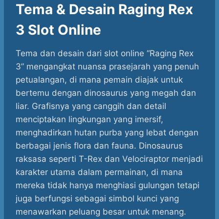
Tema & Desain Raging Rex
3 Slot Online
Tema dan desain dari slot online “Raging Rex
3” mengangkat nuansa prasejarah yang penuh
petualangan, di mana pemain diajak untuk
bertemu dengan dinosaurus yang megah dan
liar. Grafisnya yang canggih dan detail
menciptakan lingkungan yang imersif,
menghadirkan hutan purba yang lebat dengan
berbagai jenis flora dan fauna. Dinosaurus
raksasa seperti T-Rex dan Velociraptor menjadi
karakter utama dalam permainan, di mana
mereka tidak hanya menghiasi gulungan tetapi
juga berfungsi sebagai simbol kunci yang
menawarkan peluang besar untuk menang.