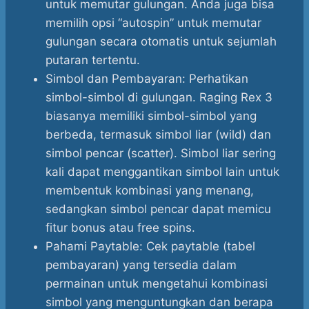
untuk memutar gulungan. Anda juga bisa
memilih opsi “autospin” untuk memutar
gulungan secara otomatis untuk sejumlah
putaran tertentu.
Simbol dan Pembayaran: Perhatikan
simbol-simbol di gulungan. Raging Rex 3
biasanya memiliki simbol-simbol yang
berbeda, termasuk simbol liar (wild) dan
simbol pencar (scatter). Simbol liar sering
kali dapat menggantikan simbol lain untuk
membentuk kombinasi yang menang,
sedangkan simbol pencar dapat memicu
fitur bonus atau free spins.
Pahami Paytable: Cek paytable (tabel
pembayaran) yang tersedia dalam
permainan untuk mengetahui kombinasi
simbol yang menguntungkan dan berapa