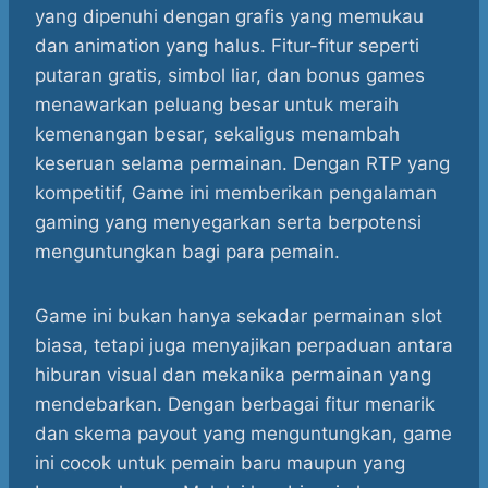
yang dipenuhi dengan grafis yang memukau
dan animation yang halus. Fitur-fitur seperti
putaran gratis, simbol liar, dan bonus games
menawarkan peluang besar untuk meraih
kemenangan besar, sekaligus menambah
keseruan selama permainan. Dengan RTP yang
kompetitif, Game ini memberikan pengalaman
gaming yang menyegarkan serta berpotensi
menguntungkan bagi para pemain.
Game ini bukan hanya sekadar permainan slot
biasa, tetapi juga menyajikan perpaduan antara
hiburan visual dan mekanika permainan yang
mendebarkan. Dengan berbagai fitur menarik
dan skema payout yang menguntungkan, game
ini cocok untuk pemain baru maupun yang