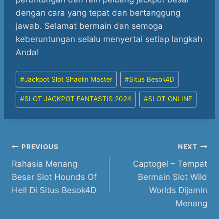
dengan cara yang tepat dan bertanggung
jawab. Selamat bermain dan semoga
keberuntungan selalu menyertai setiap langkah
Anda!
Post
#
Jackpot Slot Shaolin Master
#
Situs Besok4D
Tags:
#
SLOT JACKPOT FANTASTIS 2024
#
SLOT ONLINE
Post
PREVIOUS
NEXT
Rahasia Menang
Captogel – Tempat
navigation
Besar Slot Hounds Of
Bermain Slot Wild
Hell Di Situs Besok4D
Worlds Dijamin
Menang