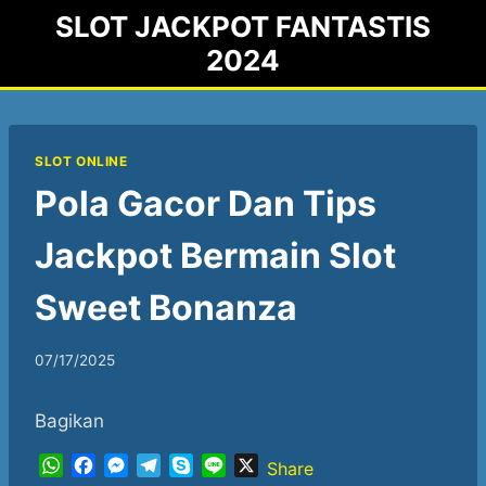
Skip
SLOT JACKPOT FANTASTIS
to
2024
content
SLOT ONLINE
Pola Gacor Dan Tips
Jackpot Bermain Slot
Sweet Bonanza
07/17/2025
Bagikan
W
F
M
T
S
L
X
Share