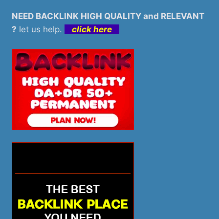
NEED BACKLINK HIGH QUALITY and RELEVANT
?
let us help.
click here