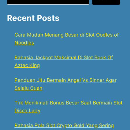
Recent Posts
Cara Mudah Menang Besar di Slot Oodles of
Noodles
Rahasia Jackpot Maksimal Di Slot Book Of
Aztec King
Panduan Jitu Bermain Angel Vs Sinner Agar
Selalu Cuan
Trik Menikmati Bonus Besar Saat Bermain Slot
Disco Lady
Rahasia Pola Slot Crypto Gold Yang Sering