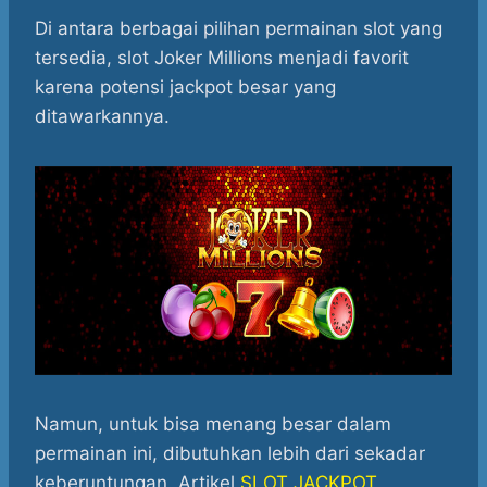
h
a
e
e
k
i
a
c
s
l
y
n
Di antara berbagai pilihan permainan slot yang
t
e
s
e
p
e
tersedia, slot Joker Millions menjadi favorit
s
b
e
g
e
karena potensi jackpot besar yang
A
o
n
r
ditawarkannya.
p
o
g
a
p
k
e
m
r
Namun, untuk bisa menang besar dalam
permainan ini, dibutuhkan lebih dari sekadar
keberuntungan. Artikel
SLOT JACKPOT