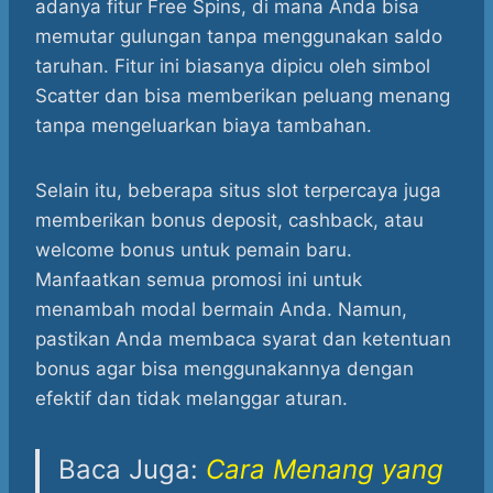
adanya fitur Free Spins, di mana Anda bisa
memutar gulungan tanpa menggunakan saldo
taruhan. Fitur ini biasanya dipicu oleh simbol
Scatter dan bisa memberikan peluang menang
tanpa mengeluarkan biaya tambahan.
Selain itu, beberapa situs slot terpercaya juga
memberikan bonus deposit, cashback, atau
welcome bonus untuk pemain baru.
Manfaatkan semua promosi ini untuk
menambah modal bermain Anda. Namun,
pastikan Anda membaca syarat dan ketentuan
bonus agar bisa menggunakannya dengan
efektif dan tidak melanggar aturan.
Baca Juga:
Cara Menang yang