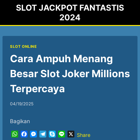
Skip
SLOT JACKPOT FANTASTIS
to
2024
content
SLOT ONLINE
Cara Ampuh Menang
Besar Slot Joker Millions
Terpercaya
04/19/2025
Bagikan
W
F
M
T
S
L
X
Share