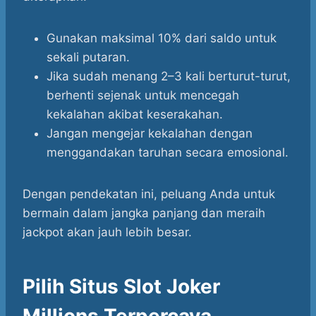
Gunakan maksimal 10% dari saldo untuk
sekali putaran.
Jika sudah menang 2–3 kali berturut-turut,
berhenti sejenak untuk mencegah
kekalahan akibat keserakahan.
Jangan mengejar kekalahan dengan
menggandakan taruhan secara emosional.
Dengan pendekatan ini, peluang Anda untuk
bermain dalam jangka panjang dan meraih
jackpot akan jauh lebih besar.
Pilih Situs Slot Joker