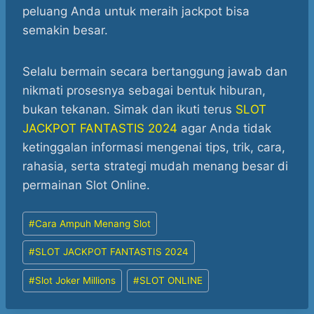
peluang Anda untuk meraih jackpot bisa
semakin besar.
Selalu bermain secara bertanggung jawab dan
nikmati prosesnya sebagai bentuk hiburan,
bukan tekanan.
Simak dan ikuti terus
SLOT
JACKPOT FANTASTIS 2024
agar Anda tidak
ketinggalan informasi mengenai tips, trik, cara,
rahasia, serta strategi mudah menang besar di
permainan Slot Online.
Post
#
Cara Ampuh Menang Slot
Tags:
#
SLOT JACKPOT FANTASTIS 2024
#
Slot Joker Millions
#
SLOT ONLINE