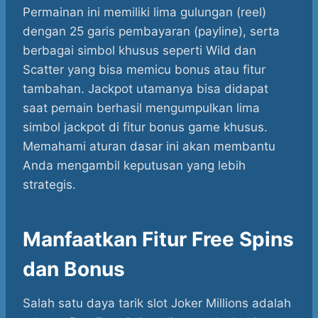
Permainan ini memiliki lima gulungan (reel)
dengan 25 garis pembayaran (payline), serta
berbagai simbol khusus seperti Wild dan
Scatter yang bisa memicu bonus atau fitur
tambahan. Jackpot utamanya bisa didapat
saat pemain berhasil mengumpulkan lima
simbol jackpot di fitur bonus game khusus.
Memahami aturan dasar ini akan membantu
Anda mengambil keputusan yang lebih
strategis.
Manfaatkan Fitur Free Spins
dan Bonus
Salah satu daya tarik slot Joker Millions adalah