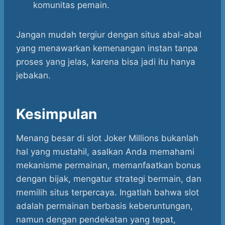
komunitas pemain.
Jangan mudah tergiur dengan situs abal-abal
yang menawarkan kemenangan instan tanpa
proses yang jelas, karena bisa jadi itu hanya
jebakan.
Kesimpulan
Menang besar di slot Joker Millions bukanlah
hal yang mustahil, asalkan Anda memahami
mekanisme permainan, memanfaatkan bonus
dengan bijak, mengatur strategi bermain, dan
memilih situs terpercaya. Ingatlah bahwa slot
adalah permainan berbasis keberuntungan,
namun dengan pendekatan yang tepat,