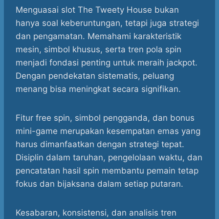
Menguasai slot The Tweety House bukan
hanya soal keberuntungan, tetapi juga strategi
dan pengamatan. Memahami karakteristik
mesin, simbol khusus, serta tren pola spin
menjadi fondasi penting untuk meraih jackpot.
Dengan pendekatan sistematis, peluang
menang bisa meningkat secara signifikan.
Fitur free spin, simbol pengganda, dan bonus
mini-game merupakan kesempatan emas yang
harus dimanfaatkan dengan strategi tepat.
Disiplin dalam taruhan, pengelolaan waktu, dan
pencatatan hasil spin membantu pemain tetap
fokus dan bijaksana dalam setiap putaran.
Kesabaran, konsistensi, dan analisis tren