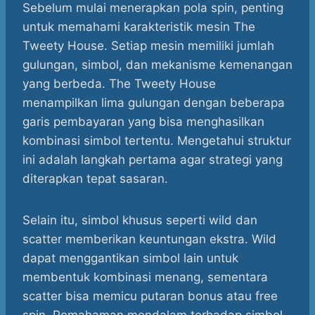
Sebelum mulai menerapkan pola spin, penting
untuk memahami karakteristik mesin The
Tweety House. Setiap mesin memiliki jumlah
gulungan, simbol, dan mekanisme kemenangan
yang berbeda. The Tweety House
menampilkan lima gulungan dengan beberapa
garis pembayaran yang bisa menghasilkan
kombinasi simbol tertentu. Mengetahui struktur
ini adalah langkah pertama agar strategi yang
diterapkan tepat sasaran.
Selain itu, simbol khusus seperti wild dan
scatter memberikan keuntungan ekstra. Wild
dapat menggantikan simbol lain untuk
membentuk kombinasi menang, sementara
scatter bisa memicu putaran bonus atau free