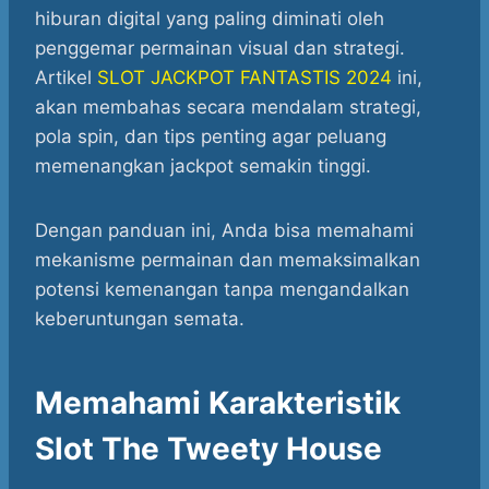
hiburan digital yang paling diminati oleh
penggemar permainan visual dan strategi.
Artikel
SLOT JACKPOT FANTASTIS 2024
ini,
akan membahas secara mendalam strategi,
pola spin, dan tips penting agar peluang
memenangkan jackpot semakin tinggi.
Dengan panduan ini, Anda bisa memahami
mekanisme permainan dan memaksimalkan
potensi kemenangan tanpa mengandalkan
keberuntungan semata.
Memahami Karakteristik
Slot The Tweety House