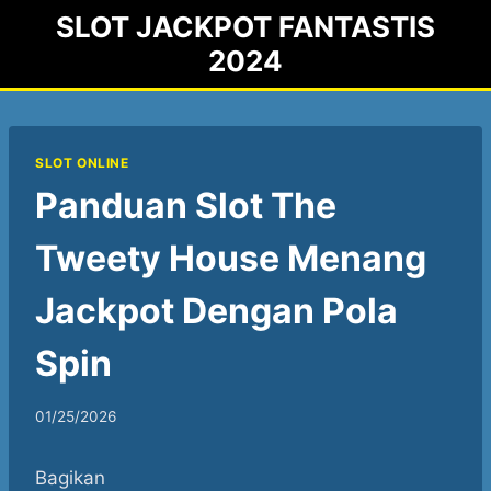
Skip
SLOT JACKPOT FANTASTIS
to
2024
content
SLOT ONLINE
Panduan Slot The
Tweety House Menang
Jackpot Dengan Pola
Spin
01/25/2026
Bagikan