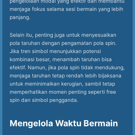
pengelolaan modal yang efektif dan membantu
menjaga fokus selama sesi bermain yang lebih
panjang.
Selain itu, penting juga untuk menyesuaikan
pola taruhan dengan pengamatan pola spin.
Jika tren simbol menunjukkan potensi
kombinasi besar, menambah taruhan bisa
efektif. Namun, jika pola spin tidak mendukung,
menjaga taruhan tetap rendah lebih bijaksana
untuk meminimalkan kerugian, sambil tetap
memperhatikan momen penting seperti free
spin dan simbol pengganda.
Mengelola Waktu Bermain