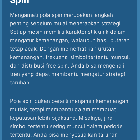
Spin
Mengamati pola spin merupakan langkah
penting sebelum mulai menerapkan strategi.
Setiap mesin memiliki karakteristik unik dalam
mengatur kemenangan, walaupun hasil putaran
tetap acak. Dengan memerhatikan urutan
kemenangan, frekuensi simbol tertentu muncul,
dan distribusi free spin, Anda bisa mengenali
tren yang dapat membantu mengatur strategi
taruhan.
Pola spin bukan berarti menjamin kemenangan
mutlak, tetapi membantu dalam membuat
keputusan lebih bijaksana. Misalnya, jika
simbol tertentu sering muncul dalam periode
tertentu, Anda bisa menyesuaikan taruhan