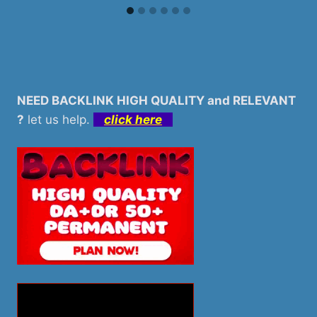
NEED BACKLINK HIGH QUALITY and RELEVANT
?
let us help.
click here