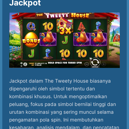
Jackpot
Jackpot dalam The Tweety House biasanya
dipengaruhi oleh simbol tertentu dan
kombinasi khusus. Untuk mengoptimalkan
peluang, fokus pada simbol bernilai tinggi dan
urutan kombinasi yang sering muncul selama
pengamatan pola spin. Ini membutuhkan
kesabaran, analisis mendalam, dan pencatatan