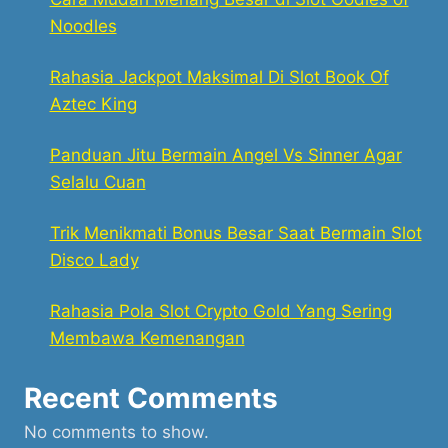
Noodles
Rahasia Jackpot Maksimal Di Slot Book Of
Aztec King
Panduan Jitu Bermain Angel Vs Sinner Agar
Selalu Cuan
Trik Menikmati Bonus Besar Saat Bermain Slot
Disco Lady
Rahasia Pola Slot Crypto Gold Yang Sering
Membawa Kemenangan
Recent Comments
No comments to show.