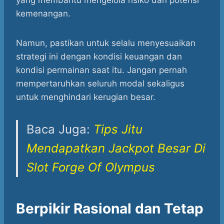
yang membantu mengelola risiko dan potensi
kemenangan.
Namun, pastikan untuk selalu menyesuaikan
strategi ini dengan kondisi keuangan dan
kondisi permainan saat itu. Jangan pernah
mempertaruhkan seluruh modal sekaligus
untuk menghindari kerugian besar.
Baca Juga:
Tips Jitu
Mendapatkan Jackpot Besar Di
Slot Forge Of Olympus
Berpikir Rasional dan Tetap