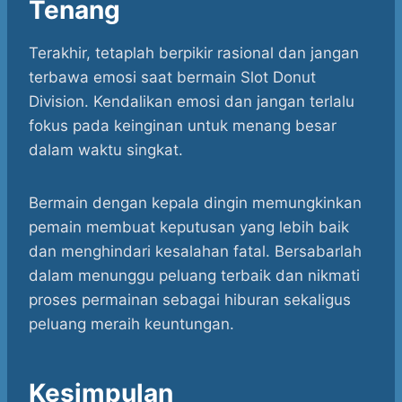
Tenang
Terakhir, tetaplah berpikir rasional dan jangan
terbawa emosi saat bermain Slot Donut
Division. Kendalikan emosi dan jangan terlalu
fokus pada keinginan untuk menang besar
dalam waktu singkat.
Bermain dengan kepala dingin memungkinkan
pemain membuat keputusan yang lebih baik
dan menghindari kesalahan fatal. Bersabarlah
dalam menunggu peluang terbaik dan nikmati
proses permainan sebagai hiburan sekaligus
peluang meraih keuntungan.
Kesimpulan