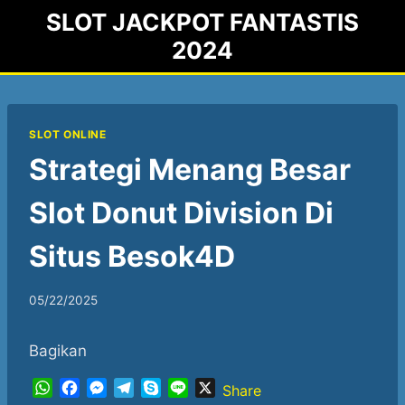
Skip
SLOT JACKPOT FANTASTIS
to
2024
content
SLOT ONLINE
Strategi Menang Besar
Slot Donut Division Di
Situs Besok4D
05/22/2025
Bagikan
W
F
M
T
S
L
X
Share