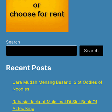
Search
Search
Recent Posts
Cara Mudah Menang Besar di Slot Oodles of
Noodles
Rahasia Jackpot Maksimal Di Slot Book Of
Aztec King