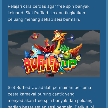
h
a
e
e
k
i
a
c
s
l
y
n
Pelajari cara cerdas agar free spin banyak
t
e
s
e
p
e
keluar di Slot Ruffled Up dan tingkatkan
s
b
e
g
e
peluang menang setiap sesi bermain.
A
o
n
r
p
o
g
a
p
k
e
m
r
Slot Ruffled Up adalah permainan bertema
pesta karnaval burung cantik yang
menyediakan free spin banyak dan peluang
hadiah besar setiap sesi bermain. Berikut ini