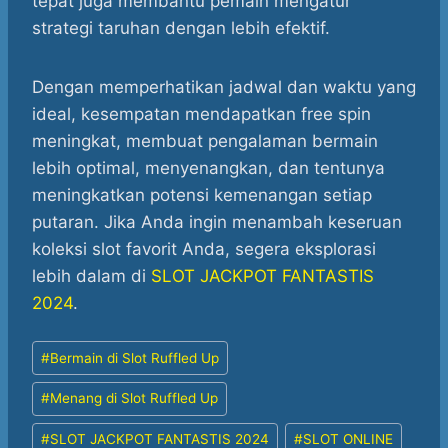
tepat juga membantu pemain mengatur
strategi taruhan dengan lebih efektif.
Dengan memperhatikan jadwal dan waktu yang
ideal, kesempatan mendapatkan free spin
meningkat, membuat pengalaman bermain
lebih optimal, menyenangkan, dan tentunya
meningkatkan potensi kemenangan setiap
putaran. Jika Anda ingin menambah keseruan
koleksi slot favorit Anda, segera eksplorasi
lebih dalam di
SLOT JACKPOT FANTASTIS
2024
.
Post
#
Bermain di Slot Ruffled Up
Tags:
#
Menang di Slot Ruffled Up
#
SLOT JACKPOT FANTASTIS 2024
#
SLOT ONLINE