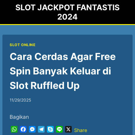
Skip
SLOT JACKPOT FANTASTIS
to
2024
content
SLOT ONLINE
Cara Cerdas Agar Free
Spin Banyak Keluar di
Slot Ruffled Up
11/29/2025
Bagikan
W
F
M
T
S
L
X
Share