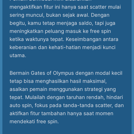
mengaktifkan fitur ini hanya saat scatter mulai
sering muncul, bukan sejak awal. Dengan
begitu, kamu tetap menjaga saldo, tapi juga
meningkatkan peluang masuk ke free spin
ketika waktunya tepat. Keseimbangan antara
keberanian dan kehati-hatian menjadi kunci
utama.
Bermain Gates of Olympus dengan modal kecil
tetap bisa menghasilkan hasil maksimal,
asalkan pemain menggunakan strategi yang
tepat. Mulailah dengan taruhan rendah, hindari
auto spin, fokus pada tanda-tanda scatter, dan
aktifkan fitur tambahan hanya saat momen
mendekati free spin.