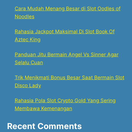
Cara Mudah Menang Besar di Slot Oodles of
Noodles
Rahasia Jackpot Maksimal Di Slot Book Of
Aztec King
Panduan Jitu Bermain Angel Vs Sinner Agar
Selalu Cuan
Trik Menikmati Bonus Besar Saat Bermain Slot
Disco Lady
Rahasia Pola Slot Crypto Gold Yang Sering
Membawa Kemenangan
Recent Comments