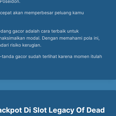
Poseidon.
ih cepat akan memperbesar peluang kamu
dang gacor adalah cara terbaik untuk
aksimalkan modal. Dengan memahami pola ini,
ari risiko kerugian.
-tanda gacor sudah terlihat karena momen itulah
ckpot Di Slot Legacy Of Dead