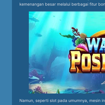
kemenangan besar melalui berbagai fitur bo
Namun, seperti slot pada umumnya, mesin ini