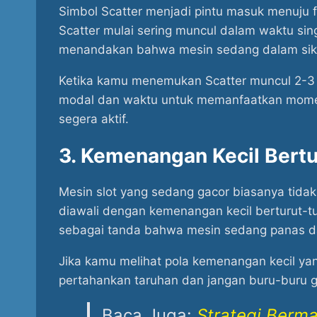
Simbol Scatter menjadi pintu masuk menuju 
Scatter mulai sering muncul dalam waktu sin
menandakan bahwa mesin sedang dalam sik
Ketika kamu menemukan Scatter muncul 2-3 ka
modal dan waktu untuk memanfaatkan momen
segera aktif.
3. Kemenangan Kecil Bertu
Mesin slot yang sedang gacor biasanya tida
diawali dengan kemenangan kecil berturut-tu
sebagai tanda bahwa mesin sedang panas da
Jika kamu melihat pola kemenangan kecil ya
pertahankan taruhan dan jangan buru-buru g
Baca Juga:
Strategi Berm