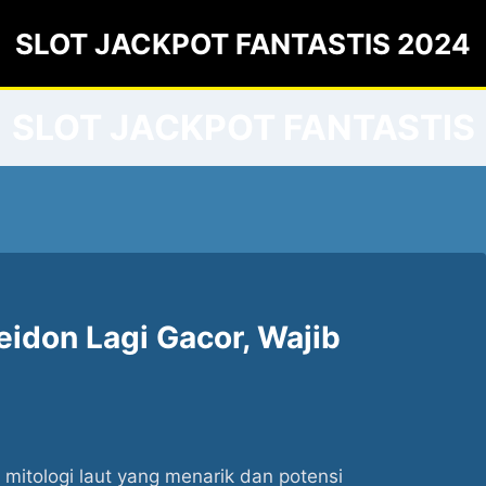
SLOT JACKPOT FANTASTIS 2024
SLOT JACKPOT FANTASTIS
eidon Lagi Gacor, Wajib
mitologi laut yang menarik dan potensi