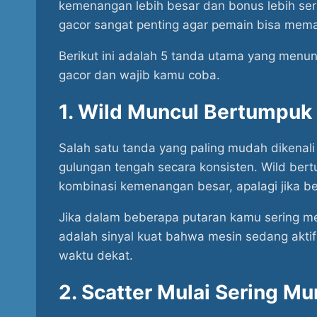
kemenangan lebih besar dan bonus lebih ser
gacor sangat penting agar pemain bisa mema
Berikut ini adalah 5 tanda utama yang menu
gacor dan wajib kamu coba.
1. Wild Muncul Bertumpuk
Salah satu tanda yang paling mudah dikenal
gulungan tengah secara konsisten. Wild be
kombinasi kemenangan besar, apalagi jika 
Jika dalam beberapa putaran kamu sering mel
adalah sinyal kuat bahwa mesin sedang akt
waktu dekat.
2. Scatter Mulai Sering Mu