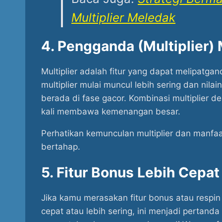
Multiplier Meledak
4. Pengganda (Multiplier)
Multiplier adalah fitur yang dapat melipatg
multiplier mulai muncul lebih sering dan nilai
berada di fase gacor. Kombinasi multiplier 
kali membawa kemenangan besar.
Perhatikan kemunculan multiplier dan manf
bertahap.
5. Fitur Bonus Lebih Cepat
Jika kamu merasakan fitur bonus atau respin
cepat atau lebih sering, ini menjadi pertanda 