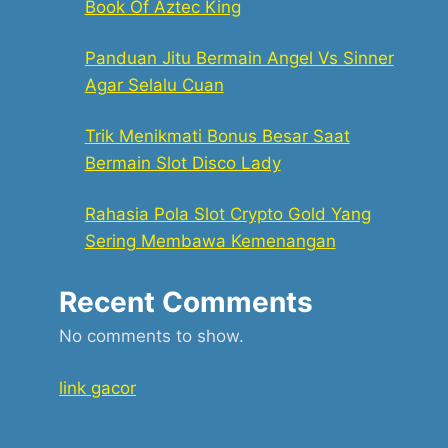
Book Of Aztec King
Panduan Jitu Bermain Angel Vs Sinner
Agar Selalu Cuan
Trik Menikmati Bonus Besar Saat
Bermain Slot Disco Lady
Rahasia Pola Slot Crypto Gold Yang
Sering Membawa Kemenangan
Recent Comments
No comments to show.
link gacor