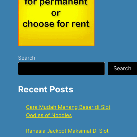
Search
Search
Recent Posts
Cara Mudah Menang Besar di Slot
Oodles of Noodles
Rahasia Jackpot Maksimal Di Slot