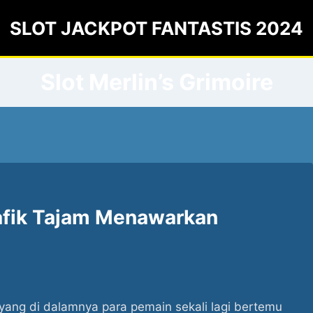
SLOT JACKPOT FANTASTIS 2024
Slot Merlin’s Grimoire
Grafik Tajam Menawarkan
 yang di dalamnya para pemain sekali lagi bertemu