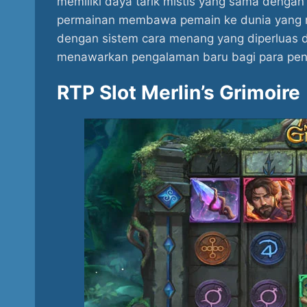
memiliki daya tarik mistis yang sama dengan
permainan membawa pemain ke dunia yang m
dengan sistem cara menang yang diperluas d
menawarkan pengalaman baru bagi para peng
RTP Slot Merlin’s Grimoire