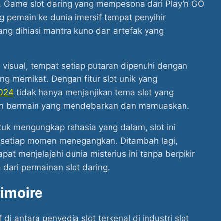
. Game slot daring yang mempesona dari Play’n GO
 pemain ke dunia imersif tempat penyihir
yang dihiasi mantra kuno dan artefak yang
visual, tempat setiap putaran dipenuhi dengan
 memikat. Dengan fitur slot unik yang
024
tidak hanya menjanjikan tema slot yang
aman bermain yang mendebarkan dan memuaskan.
tuk mengungkap rahasia yang dalam, slot ini
etiap momen menegangkan. Ditambah lagi,
pat menjelajahi dunia misterius ini tanpa berpikir
dari permainan slot daring.
rimoire
di antara penyedia slot terkenal di industri slot