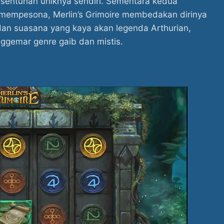
 sentuhan uniknya sendiri. Sementara kedua
empesona, Merlin’s Grimoire membedakan dirinya
an suasana yang kaya akan legenda Arthurian,
gemar genre gaib dan mistis.