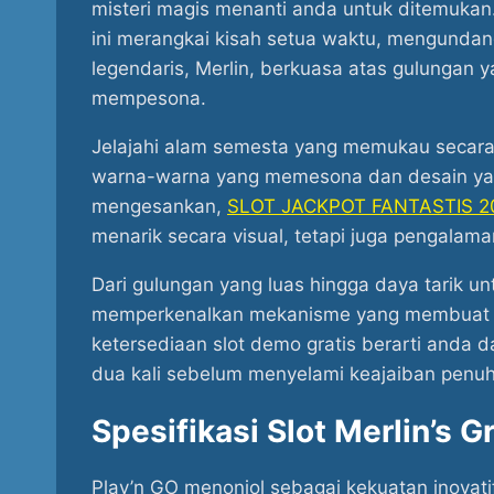
misteri magis menanti anda untuk ditemukan
ini merangkai kisah setua waktu, mengundang
legendaris, Merlin, berkuasa atas gulungan 
mempesona.
Jelajahi alam semesta yang memukau secara 
warna-warna yang memesona dan desain yang
mengesankan,
SLOT JACKPOT FANTASTIS 2
menarik secara visual, tetapi juga pengal
Dari gulungan yang luas hingga daya tarik un
memperkenalkan mekanisme yang membuat s
ketersediaan slot demo gratis berarti anda da
dua kali sebelum menyelami keajaiban penuh 
Spesifikasi Slot Merlin’s G
Play’n GO menonjol sebagai kekuatan inovatif 