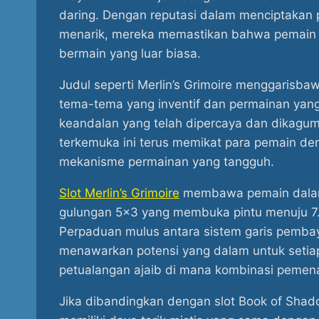
daring. Dengan reputasi dalam menciptakan p
menarik, mereka memastikan bahwa pemain 
bermain yang luar biasa.
Judul seperti Merlin’s Grimoire menggarisb
tema-tema yang inventif dan permainan yan
keandalan yang telah dipercaya dan dikagum
terkemuka ini terus memikat para pemain d
mekanisme permainan yang tangguh.
Slot Merlin’s Grimoire
membawa pemain dalam 
gulungan 5×3 yang membuka pintu menuju 7
Perpaduan mulus antara sistem garis pemba
menawarkan potensi yang dalam untuk setiap 
petualangan ajaib di mana kombinasi pemenan
Jika dibandingkan dengan slot Book of Shadow