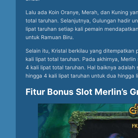
Lalu ada Koin Oranye, Merah, dan Kuning yang 
total taruhan. Selanjutnya, Gulungan hadir 
lipat taruhan setiap kali pemain mendapatka
untuk Ramuan Biru.
Selain itu, Kristal berkilau yang ditempatka
kali lipat total taruhan. Pada akhirnya, Merl
4 kali lipat total taruhan. Hal baiknya adala
hingga 4 kali lipat taruhan untuk dua hingga l
Fitur Bonus Slot Merlin’s G