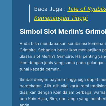
Baca Juga :
Tale of Kyubi
Kemenangan Tinggi
Simbol Slot Merlin’s Grimo
Anda bisa mendapatkan kombinasi kemenangan
Grimoire. Sebagian besar ikon menjanjikan 
ulasan slot Merlin’s Grimoire. Hal penting yan
ikon dengan jenis yang sama pada gulungan
tunai kepada pemain.
Simbol dengan bayaran tinggi juga dapat m
berdekatan. Alih-alih nilai kartu remi tradis
disajikan dengan Koin dalam berbagai warna
ada Koin Hijau, Biru, dan Ungu yang memberika
anda.