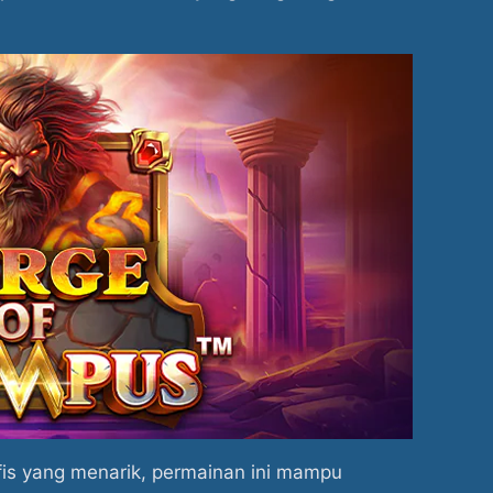
fis yang menarik, permainan ini mampu