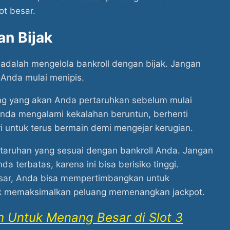
t besar.
an Bijak
t adalah mengelola bankroll dengan bijak. Jangan
 Anda mulai menipis.
ng yang akan Anda pertaruhkan sebelum mulai
 Anda mengalami kekalahan beruntun, berhenti
 untuk terus bermain demi mengejar kerugian.
 taruhan yang sesuai dengan bankroll Anda. Jangan
a terbatas, karena ini bisa berisiko tinggi.
besar, Anda bisa mempertimbangkan untuk
uk memaksimalkan peluang memenangkan jackpot.
h Untuk Menang Besar di Slot 3