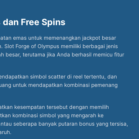
 dan Free Spins
mpatan emas untuk memenangkan jackpot besar
Slot Forge of Olympus memiliki berbagai jenis
 besar, terutama jika Anda berhasil memicu fitur
mendapatkan simbol scatter di reel tertentu, dan
peluang untuk mendapatkan kombinasi pemenang
aatkan kesempatan tersebut dengan memilih
tkan kombinasi simbol yang mengarah ke
tau seberapa banyak putaran bonus yang tersisa,
aruh.