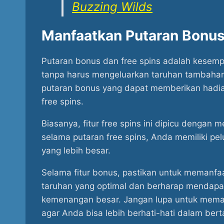
Buzzing Wilds
Manfaatkan Putaran Bonus
Putaran bonus dan free spins adalah kese
tanpa harus mengeluarkan taruhan tambahan. 
putaran bonus yang dapat memberikan hadiah
free spins.
Biasanya, fitur free spins ini dipicu dengan 
selama putaran free spins, Anda memiliki 
yang lebih besar.
Selama fitur bonus, pastikan untuk memanf
taruhan yang optimal dan berharap mendapa
kemenangan besar. Jangan lupa untuk meman
agar Anda bisa lebih berhati-hati dalam bert