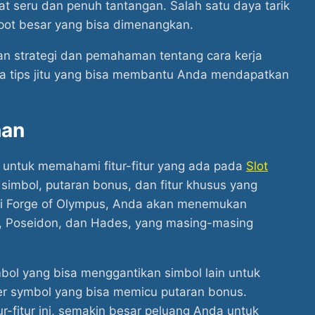
 seru dan penuh tantangan. Salah satu daya tarik
kpot besar yang bisa dimenangkan.
an strategi dan pemahaman tentang cara kerja
rapa tips jitu yang bisa membantu Anda mendapatkan
nan
 untuk memahami fitur-fitur yang ada pada
Slot
i simbol, putaran bonus, dan fitur khusus yang
i Forge of Olympus, Anda akan menemukan
us, Poseidon, dan Hades, yang masing-masing
symbol yang bisa menggantikan simbol lain untuk
r symbol yang bisa memicu putaran bonus.
-fitur ini, semakin besar peluang Anda untuk