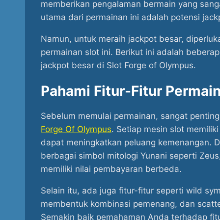
memberikan pengalaman bermain yang sangat
utama dari permainan ini adalah potensi jac
Namun, untuk meraih jackpot besar, diperluk
permainan slot ini. Berikut ini adalah bebe
jackpot besar di Slot Forge of Olympus.
Pahami Fitur-Fitur Permai
Sebelum memulai permainan, sangat penting
Forge Of Olympus
. Setiap mesin slot memilik
dapat meningkatkan peluang kemenangan. D
berbagai simbol mitologi Yunani seperti Ze
memiliki nilai pembayaran berbeda.
Selain itu, ada juga fitur-fitur seperti wild 
membentuk kombinasi pemenang, dan scatte
Semakin baik pemahaman Anda terhadap fitur