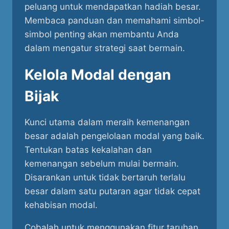
peluang untuk mendapatkan hadiah besar.
Membaca panduan dan memahami simbol-
simbol penting akan membantu Anda
dalam mengatur strategi saat bermain.
Kelola Modal dengan
Bijak
Kunci utama dalam meraih kemenangan
besar adalah pengelolaan modal yang baik.
Tentukan batas kekalahan dan
kemenangan sebelum mulai bermain.
Disarankan untuk tidak bertaruh terlalu
besar dalam satu putaran agar tidak cepat
kehabisan modal.
Cobalah untuk menggunakan fitur taruhan