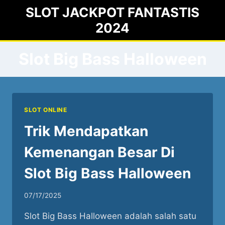
Skip
SLOT JACKPOT FANTASTIS
to
2024
content
Slot Big Bass Halloween
SLOT ONLINE
Trik Mendapatkan
Kemenangan Besar Di
Slot Big Bass Halloween
07/17/2025
Slot Big Bass Halloween adalah salah satu