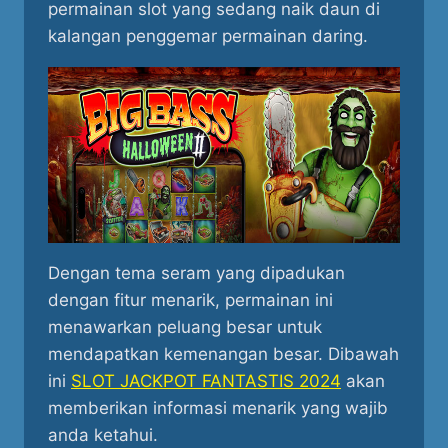
permainan slot yang sedang naik daun di
kalangan penggemar permainan daring.
Dengan tema seram yang dipadukan
dengan fitur menarik, permainan ini
menawarkan peluang besar untuk
mendapatkan kemenangan besar. Dibawah
ini
SLOT JACKPOT FANTASTIS 2024
akan
memberikan informasi menarik yang wajib
anda ketahui.