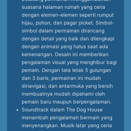
suasana halaman rumah yang ceria
dengan elemen-elemen seperti rumput
hijau, pohon, dan pagar picket. Simbol-
simbol dalam permainan dirancang
dengan detail yang baik dan dilengkapi
dengan animasi yang halus saat ada
kemenangan. Desain ini memberikan
pengalaman visual yang menghibur bagi
pemain. Dengan tata letak 5 gulungan
dan 3 baris, permainan ini mudah
dinavigasi, dan antarmuka yang bersih
membuatnya mudah dipahami oleh
pemain baru maupun berpengalaman.
Soundtrack dalam The Dog House
menambah pengalaman bermain yang
menyenangkan. Musik latar yang ceria