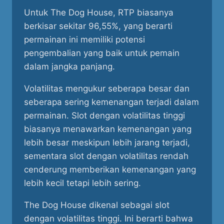
Untuk The Dog House, RTP biasanya
berkisar sekitar 96,55%, yang berarti
permainan ini memiliki potensi
pengembalian yang baik untuk pemain
dalam jangka panjang.
Volatilitas mengukur seberapa besar dan
seberapa sering kemenangan terjadi dalam
permainan.
Slot dengan volatilitas tinggi
biasanya menawarkan kemenangan yang
lebih besar meskipun lebih jarang terjadi,
sementara slot dengan volatilitas rendah
cenderung memberikan kemenangan yang
lebih kecil tetapi lebih sering.
The Dog House dikenal sebagai slot
dengan volatilitas tinggi. Ini berarti bahwa