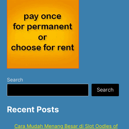
Search
Search
Recent Posts
Cara Mudah Menang Besar di Slot Oodles of