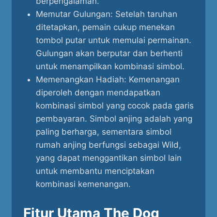
berpengalaman.
Memutar Gulungan: Setelah taruhan
ditetapkan, pemain cukup menekan
tombol putar untuk memulai permainan.
Gulungan akan berputar dan berhenti
untuk menampilkan kombinasi simbol.
Memenangkan Hadiah: Kemenangan
diperoleh dengan mendapatkan
kombinasi simbol yang cocok pada garis
pembayaran. Simbol anjing adalah yang
paling berharga, sementara simbol
rumah anjing berfungsi sebagai Wild,
yang dapat menggantikan simbol lain
untuk membantu menciptakan
kombinasi kemenangan.
Fitur Utama The Dog