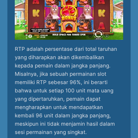
RTP adalah persentase dari total taruhan
yang diharapkan akan dikembalikan
kepada pemain dalam jangka panjang.
Misalnya, jika sebuah permainan slot
memiliki RTP sebesar 96%, ini berarti
bahwa untuk setiap 100 unit mata uang
yang dipertaruhkan, pemain dapat
mengharapkan untuk mendapatkan
kembali 96 unit dalam jangka panjang,
meskipun ini tidak menjamin hasil dalam
sesi permainan yang singkat.