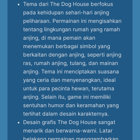
Tema dari The Dog House berfokus
pada kehidupan sehari-hari anjing
peliharaan. Permainan ini mengisahkan
tentang lingkungan rumah yang ramah
anjing, di mana pemain akan
menemukan berbagai simbol yang
berkaitan dengan anjing, seperti anjing
ras, rumah anjing, tulang, dan mainan
anjing. Tema ini menciptakan suasana
yang ceria dan menyenangkan, ideal
untuk para pecinta hewan, terutama
anjing. Selain itu, game ini memiliki
sentuhan humor dan keramahan yang
terlihat dalam desain karakternya.
Desain grafis The Dog House sangat
menarik dan berwarna-warni. Latar
belakang permainan menggambarkan