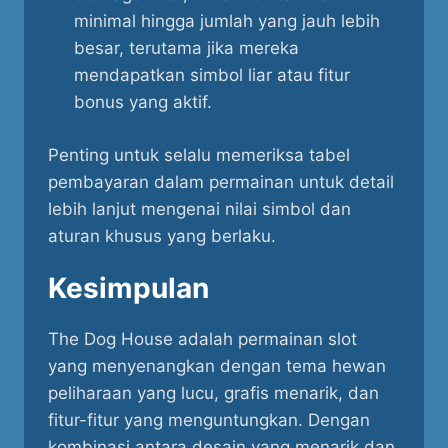
minimal hingga jumlah yang jauh lebih
besar, terutama jika mereka
mendapatkan simbol liar atau fitur
bonus yang aktif.
Penting untuk selalu memeriksa tabel
pembayaran dalam permainan untuk detail
lebih lanjut mengenai nilai simbol dan
aturan khusus yang berlaku.
Kesimpulan
The Dog House adalah permainan slot
yang menyenangkan dengan tema hewan
peliharaan yang lucu, grafis menarik, dan
fitur-fitur yang menguntungkan. Dengan
kombinasi antara desain yang menarik dan