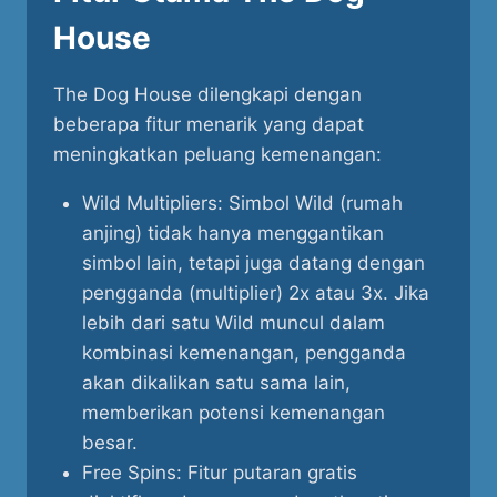
House
The Dog House dilengkapi dengan
beberapa fitur menarik yang dapat
meningkatkan peluang kemenangan:
Wild Multipliers: Simbol Wild (rumah
anjing) tidak hanya menggantikan
simbol lain, tetapi juga datang dengan
pengganda (multiplier) 2x atau 3x. Jika
lebih dari satu Wild muncul dalam
kombinasi kemenangan, pengganda
akan dikalikan satu sama lain,
memberikan potensi kemenangan
besar.
Free Spins: Fitur putaran gratis