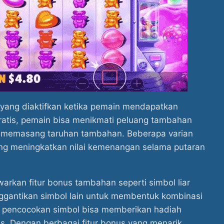
, yang diaktifkan ketika pemain mendapatkan
gratis, pemain bisa menikmati peluang tambahan
u memasang taruhan tambahan. Beberapa varian
yang meningkatkan nilai kemenangan selama putaran
awarkan fitur bonus tambahan seperti simbol liar
nggantikan simbol lain untuk membentuk kombinasi
r pencocokan simbol bisa memberikan hadiah
. Dengan berbagai fitur bonus yang menarik,