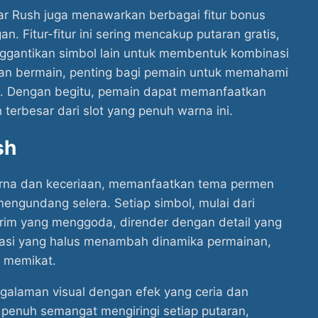
 Rush juga menawarkan berbagai fitur bonus
 Fitur-fitur ini sering mencakup putaran gratis,
ggantikan simbol lain untuk membentuk kombinasi
n bermain, penting bagi pemain untuk memahami
n. Dengan begitu, pemain dapat memanfaatkan
terbesar dari slot yang penuh warna ini.
sh
arna dan keceriaan, memanfaatkan tema permen
engundang selera. Setiap simbol, mulai dari
rim yang menggoda, dirender dengan detail yang
asi yang halus menambah dinamika permainan,
n memikat.
galaman visual dengan efek yang ceria dan
 penuh semangat mengiringi setiap putaran,