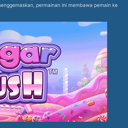
menggemaskan, permainan ini membawa pemain ke