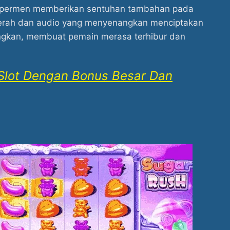
s permen memberikan sentuhan tambahan pada
cerah dan audio yang menyenangkan menciptakan
ngkan, membuat pemain merasa terhibur dan
Slot Dengan Bonus Besar Dan