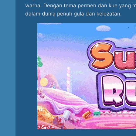
warna. Dengan tema permen dan kue yang 
dalam dunia penuh gula dan kelezatan.