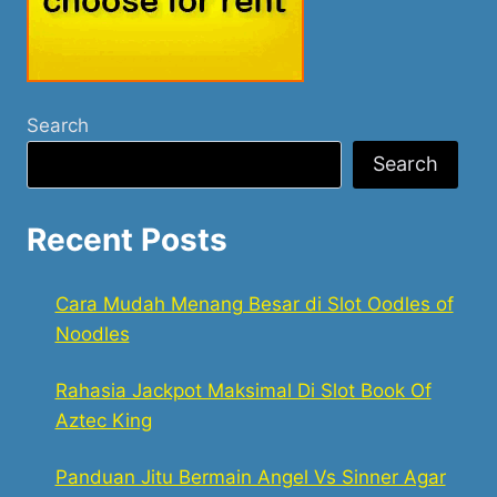
Search
Search
Recent Posts
Cara Mudah Menang Besar di Slot Oodles of
Noodles
Rahasia Jackpot Maksimal Di Slot Book Of
Aztec King
Panduan Jitu Bermain Angel Vs Sinner Agar