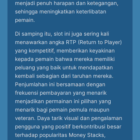
menjadi penuh harapan dan ketegangan,
sehingga meningkatkan keterlibatan
pemain.
Di samping itu, slot ini juga sering kali
menawarkan angka RTP (Return to Player)
yang kompetitif, memberikan keyakinan
kepada pemain bahwa mereka memiliki
peluang yang baik untuk mendapatkan
kembali sebagian dari taruhan mereka.
Penjumlahan ini bersamaan dengan
frekuensi pembayaran yang menarik
menjadikan permainan ini pilihan yang
menarik bagi pemain pemula maupun
veteran. Daya tarik visual dan pengalaman
pengguna yang positif berkontribusi besar
terhadap popularitas Money Stacks,