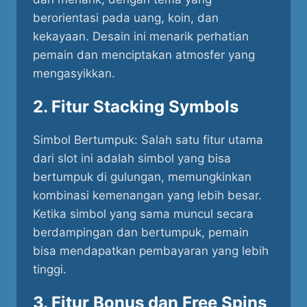
berorientasi pada uang, koin, dan
kekayaan. Desain ini menarik perhatian
pemain dan menciptakan atmosfer yang
mengasyikkan.
2. Fitur Stacking Symbols
Simbol Bertumpuk: Salah satu fitur utama
dari slot ini adalah simbol yang bisa
bertumpuk di gulungan, memungkinkan
kombinasi kemenangan yang lebih besar.
Ketika simbol yang sama muncul secara
berdampingan dan bertumpuk, pemain
bisa mendapatkan pembayaran yang lebih
tinggi.
3. Fitur Bonus dan Free Spins