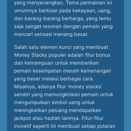
yang menyenangkan. Tema permainan ini
umumnya berkisar pada kekayaan, uang,
dan barang-barang berharga, yang tentu
saja sangat resonan dengan pemain yang
mencari sensasi menang besar.
Salah satu elemen kunci yang membuat
Money Stacks populer adalah fitur bonus
dan kemampuan untuk memberikan
pemain kesempatan meraih kemenangan
yang besar melalui berbagai cara.
Misalnya, adanya fitur ‘money stacks’
sendiri yang memungkinkan pemain untuk
mengumpulkan simbol uang untuk
meningkatkan peluang mendapatkan
jackpot atau hadiah lainnya. Fitur-fitur
inovatif seperti ini membuat setiap putaran