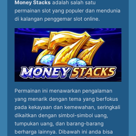
Money Stacks
adalah salah satu
permainan slot yang populer dan mendunia
di kalangan penggemar slot online.
Permainan ini menawarkan pengalaman
yang menarik dengan tema yang berfokus
pada kekayaan dan kemewahan, seringkali
dikaitkan dengan simbol-simbol uang,
tumpukan uang, dan barang-barang
berharga lainnya. Dibawah ini anda bisa