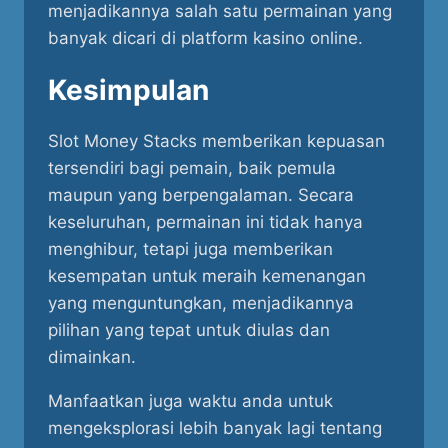
menjadikannya salah satu permainan yang
banyak dicari di platform kasino online.
Kesimpulan
Slot Money Stacks memberikan kepuasan
tersendiri bagi pemain, baik pemula
maupun yang berpengalaman. Secara
keseluruhan, permainan ini tidak hanya
menghibur, tetapi juga memberikan
kesempatan untuk meraih kemenangan
yang menguntungkan, menjadikannya
pilihan yang tepat untuk diulas dan
dimainkan.
Manfaatkan juga waktu anda untuk
mengeksplorasi lebih banyak lagi tentang