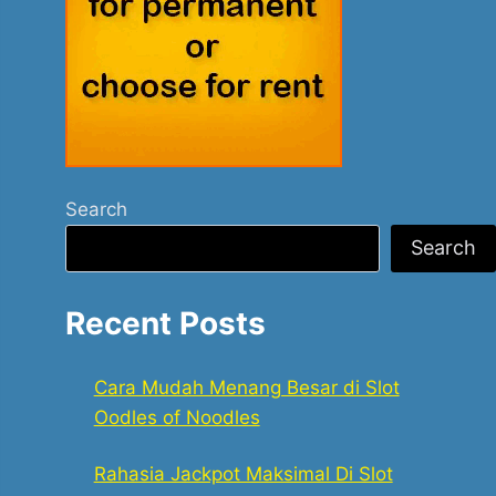
Search
Search
Recent Posts
Cara Mudah Menang Besar di Slot
Oodles of Noodles
Rahasia Jackpot Maksimal Di Slot