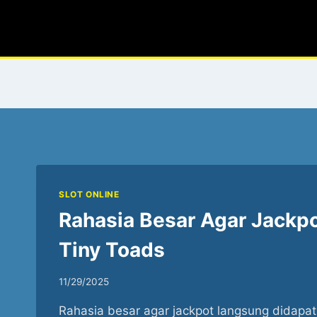
Skip
to
content
SLOT ONLINE
Rahasia Besar Agar Jackpo
Tiny Toads
11/29/2025
Rahasia besar agar jackpot langsung didapat