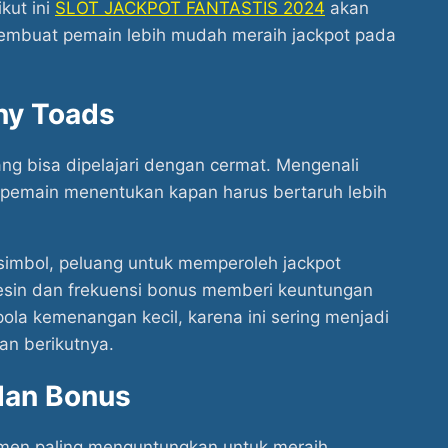
kut ini
SLOT JACKPOT FANTASTIS 2024
akan
membuat pemain lebih mudah meraih jackpot pada
ny Toads
ng bisa dipelajari dengan cermat. Mengenali
 pemain menentukan kapan harus bertaruh lebih
mbol, peluang untuk memperoleh jackpot
mesin dan frekuensi bonus memberi keuntungan
ola kemenangan kecil, karena ini sering menjadi
ran berikutnya.
 dan Bonus
momen paling menguntungkan untuk meraih